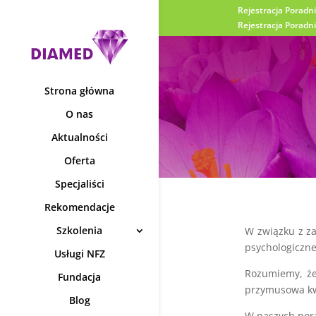
Rejestracja Poradni
Rejestracja Poradn
Strona główna
O nas
Aktualności
Oferta
Specjaliści
Rekomendacje
Szkolenia
W związku z za
psychologiczne 
Usługi NFZ
Rozumiemy, że
Fundacja
przymusowa kw
Blog
W naszych pora