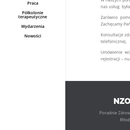
Praca
nas usług była
Półkolonie
terapeutyczne
Zarówno pomoc
Zachęcamy Pań
Wydarzenia
Konsultacje zd
Nowości
telefonicznej.
Umówienie wiz
rejestracji – 
NZO
Poradnie Zdrow
Młod