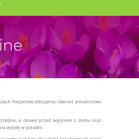
6
ine
aszych Pacjentów oferujemy również poradnictwo
otrzebne, a obawa przed wyjściem z domu oraz
na wizytę w poradni.
racujemy nad tym aby jakość świadczonych przez