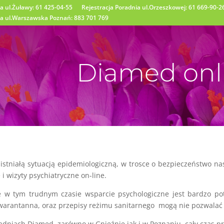
a ul.Żuławy: 61 425-04-55
Rejestracja Poradnia ul.Orzeszkowej: 61 669-90-2
ia ul.Warszawska Poznań: 883 701 769
Diamed onl
istniałą sytuacją epidemiologiczną, w trosce o bezpieczeństwo n
i wizyty psychiatryczne on-line.
 w tym trudnym czasie wsparcie psychologiczne jest bardzo p
arantanna, oraz przepisy reżimu sanitarnego mogą nie pozwalać 
dniach Diamed, zarówno w Gnieźnie jak i w Poznaniu, cały czas p