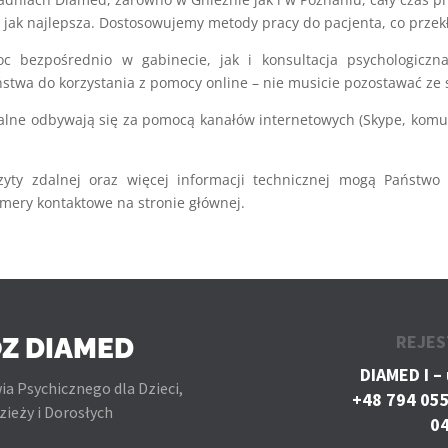
 jak najlepsza. Dostosowujemy metody pracy do pacjenta, co przekła
 bezpośrednio w gabinecie, jak i konsultacja psychologiczna
stwa do korzystania z pomocy online – nie musicie pozostawać 
alne odbywają się za pomocą kanałów internetowych (Skype, komun
yty zdalnej oraz więcej informacji technicznej mogą Państwo
numery kontaktowe na stronie głównej.
REJES
Z DIAMED
DIAMED I – 
ia Psychicznego dla Dzieci,
+48 794 055
zieży i Dorosłych
04